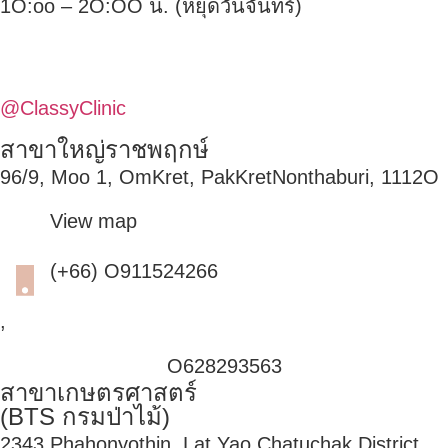
1O:oo – 2O:OO น. (หยุดวันจันทร์)
@ClassyClinic
สาขาใหญ่ราชพฤกษ์
96/9, Moo 1, OmKret, PakKretNonthaburi, 1112O
View map
(+66) O911524266
,
O628293563
สาขาเกษตรศาสตร์
(BTS กรมป่าไม้)
2343 Phahonyothin, Lat Yao Chatuchak District,