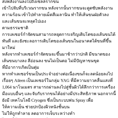
ส่งพลังงานลงไปถึงเซลล์รากขน
เข้าไปจับที่บริเวณรากขน หลังจากนั้นรากขนจะดูดซับพลังงาน
ความร้อน เข้าไปทำลายเม็ดสีเมลานิน ทำให้เส้นขนฝ่อตัวลง
และเส้นขนจะหลุดไปเอง
ตามธรรมชาติ
การเลเซอร์กำจัดขนสามารถหยุดการเจริญเติบโตของเส้นขนได้
ทันที และยังชะลอการเติบโตของเส้นขนในอนาคตได้ขนที่ขึ้น
มาใหม่
หลังจากทำเลเซอร์กำจัดขนจะขึ้นมาช้ากว่าปกติ มีขนาดของ
เส้นขนบางลง สีอ่อนลง ขนไม่เป็นตอ ไม่มีปัญหาขนขุด
ที่มีอาการเกิดเป็นตุ่ม
หากทำเลเซอร์ขนเป็นประจำอย่างต่อเนื่องขนก็จะลดน้อยลงไป
เรื่อยๆ Aileen เป็นเลเซอร์ในกลุ่ม YAG ที่มีความยาวคลื่นแสงที่
1,064 นาโนเมตร สามารถผ่านลงไปสู่ชั้นผิวได้ลึกกว่าการเครื่อง
มือแบบอื่นๆ และจับกับรากขนได้อย่างมีประสิทธิภาพ นอกจากนี้
ยังมี เทคโนโลยี Cryogen ซึ่งเป็นระบบพ่น Spray เพื่อ
ให้ความเย็น ช่วยปกป้องผิวหนังชั้นบน
ไม่ให้ถูกทำลาย ลดอาการเจ็บระหว่างทำ