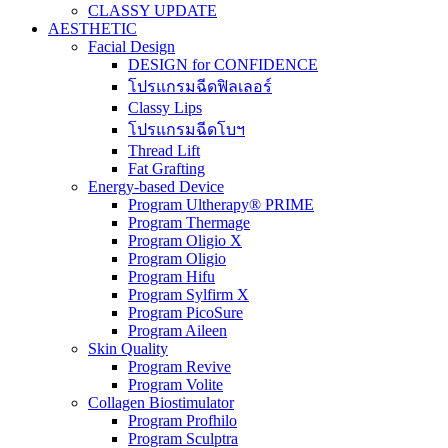
CLASSY UPDATE
AESTHETIC
Facial Design
DESIGN for CONFIDENCE
โปรแกรมฉีดฟิลเลอร์
Classy Lips
โปรแกรมฉีดโบฯ
Thread Lift
Fat Grafting
Energy-based Device
Program Ultherapy® PRIME
Program Thermage
Program Oligio X
Program Oligio
Program Hifu
Program Sylfirm X
Program PicoSure
Program Aileen
Skin Quality
Program Revive
Program Volite
Collagen Biostimulator
Program Profhilo
Program Sculptra