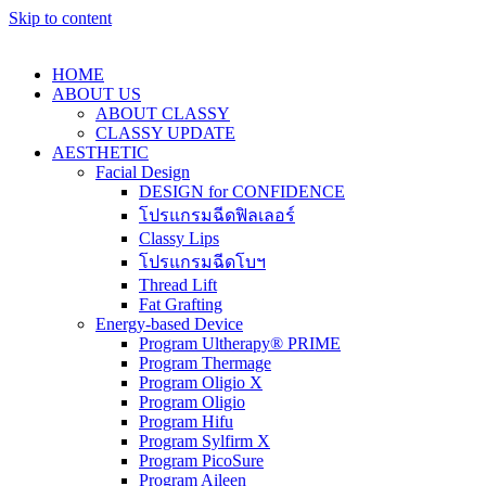
Skip to content
HOME
ABOUT US
ABOUT CLASSY
CLASSY UPDATE
AESTHETIC
Facial Design
DESIGN for CONFIDENCE
โปรแกรมฉีดฟิลเลอร์
Classy Lips
โปรแกรมฉีดโบฯ
Thread Lift
Fat Grafting
Energy-based Device
Program Ultherapy® PRIME
Program Thermage
Program Oligio X
Program Oligio
Program Hifu
Program Sylfirm X
Program PicoSure
Program Aileen