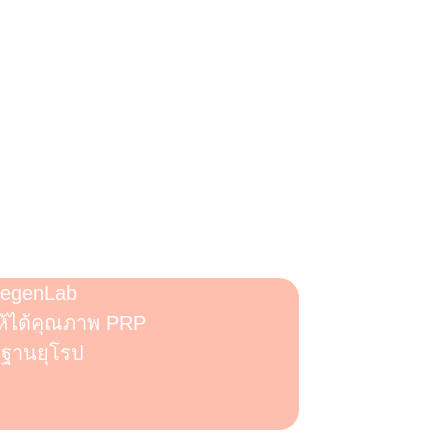
ข้มข้นเข้ากับกรดไฮยาลูรอนิก (HA)
 ลดอาการอักเสบ และเพิ่มความยืดหยุ่น
สื่อม
ิต PRP ในระบบปิด
สี่ยงในการปนเปื้อน
RegenLab
ให้ได้คุณภาพ PRP
รฐานยุโรป