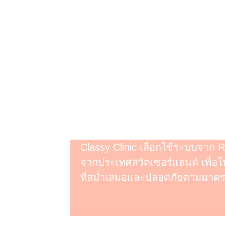
RegenPRP HA
ผสมเกล็ดเลือดเ
ช่วยเพิ่มประสิทธิภาพการฟื้นฟู
โดยเฉพาะการรักษาโรคข้อเข่าเ
RegenKit
ชุดอุปกรณ์ในการผล
(Closed System) เพื่อลดความเ
Classy Clinic เลือกใช้ระบบจาก 
จากประเทศสวิตเซอร์แลนด์ เพื่อ
ที่สม่ำเสมอและปลอดภัยตามมาต