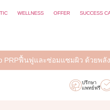
TIC
WELLNESS
OFFER
SUCCESS C
b PRP
ฟื้นฟูและซ่อมแซมผิว ด้วยพล
ปรึกษา
แพทย์ฟรี