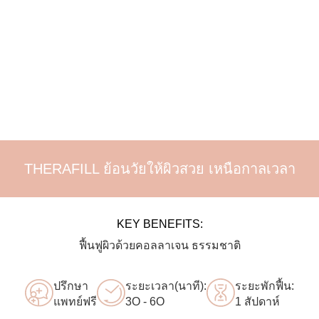
THERAFILL
ย้อนวัยให้ผิวสวย เหนือกาลเวลา
KEY BENEFITS:
ฟื้นฟูผิวด้วยคอลลาเจน ธรรมชาติ
ปรึกษา
ระยะเวลา(นาที):
ระยะพักฟื้น:
แพทย์ฟรี
3O - 6O
1 สัปดาห์