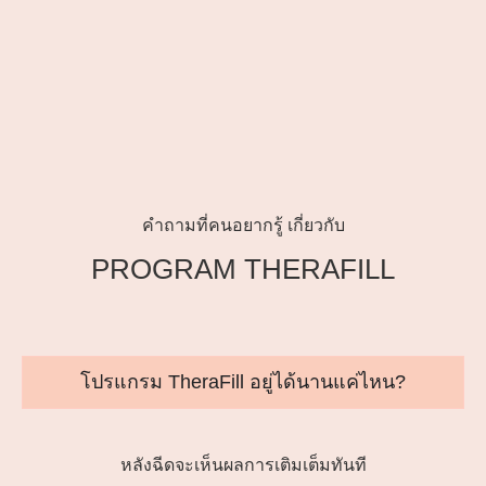
คำถามที่คนอยากรู้ เกี่ยวกับ PROGRAM THERAFILL
คำถามที่คนอยากรู้ เกี่ยวกับ
PROGRAM THERAFILL
โปรแกรม TheraFill อยู่ได้นานแค่ไหน?
หลังฉีดจะเห็นผลการเติมเต็มทันที