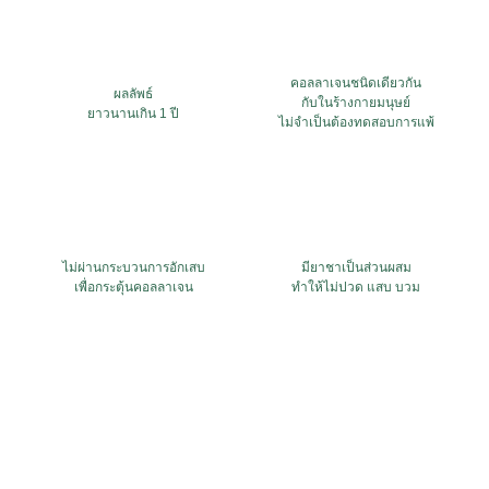
คอลลาเจนชนิดเดียวกัน
ผลลัพธ์
กับในร้างกายมนุษย์
ยาวนานเกิน 1 ปี
ไม่จำเป็นต้องทดสอบการแพ้
ไม่ผ่านกระบวนการอักเสบ
มียาชาเป็นส่วนผสม
เพื่อกระตุ้นคอลลาเจน
ทำให้ไม่ปวด แสบ บวม