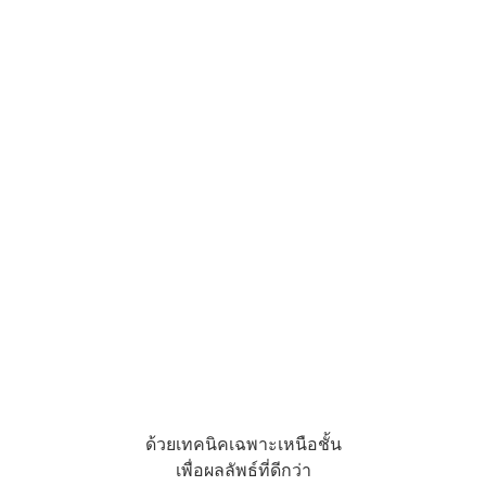
ด้วยเทคนิคเฉพาะเหนือชั้น
เพื่อผลลัพธ์ที่ดีกว่า