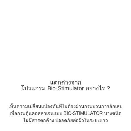
แตกต่างจาก
โปรแกรม Bio-Stimulator อย่างไร ?
เห็นความเปลี่ยนแปลงทันทีไม่ต้องผ่านกระบวนการอักเสบ
เพื่อกระตุ้นคอลลาเจนแบบ BIO-STIMULATOR บางชนิด
ไม่มีสารตกค้าง ปลอดภัยต่อผิวในระยะยาว