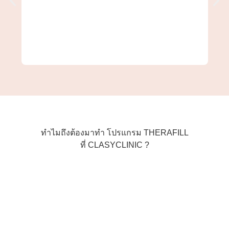
ทำไมถึงต้องมาทำโปรแกรม THERAFILL ที่ CLASSY CLINIC ?
ทำไมถึงต้องมาทำ โปรแกรม THERAFILL
ที่ CLASYCLINIC ?