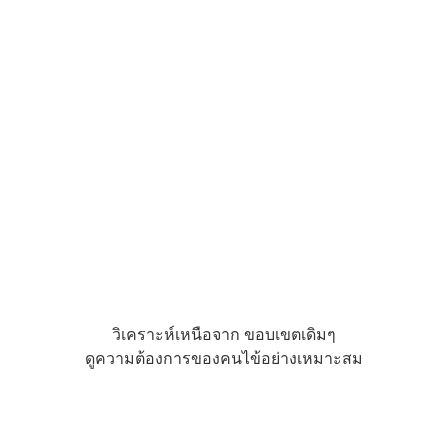
วิเคราะห์เหนือจาก ขอบเขตเดิมๆ
ดูความต้องการของคนไข้อย่างเหมาะสม