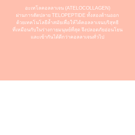
อะเทโลคอลลาเจน (ATELOCOLLAGEN)
ผ่านการตัดปลาย TELOPEPTIDE ทั้งสองด้านออก
ด้วยเทคโนโลยีล้ำสมัยเพื่อให้ได้คอลลาเจนบริสุทธิ
ที่เหมือนกับในร่างกายมนุษย์ที่สุด จึงปลอดภัยอ่อนโยน
และเข้ากันได้ดีกว่าคอลลาเจนทั่วไป