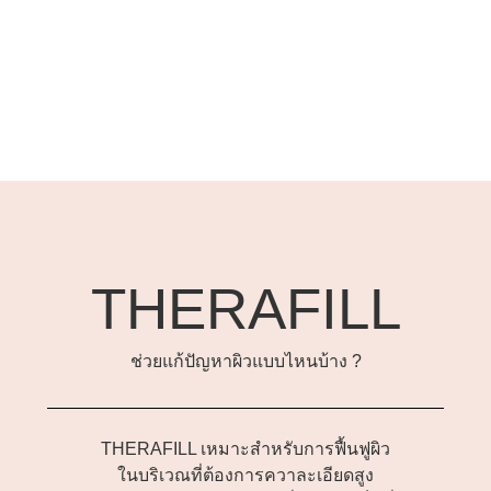
THERAFILL
ช่วยแก้ปัญหาผิวแบบไหนบ้าง ?
ช่วยแก้ปัญหาผิวแบบไหนบ้าง ?
THERAFILL เหมาะสำหรับการฟื้นฟูผิว
ในบริเวณที่ต้องการควาละเอียดสูง