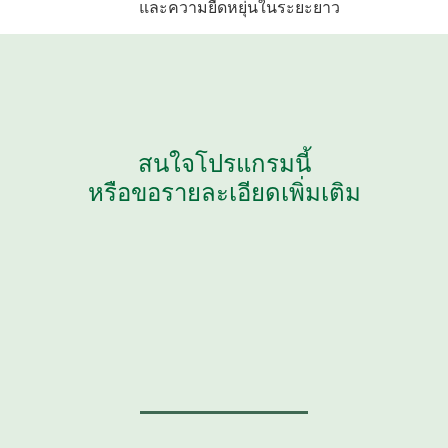
และความยืดหยุ่นในระยะยาว
สนใจโปรแกรมนี้
หรือขอรายละเอียดเพิ่มเติม