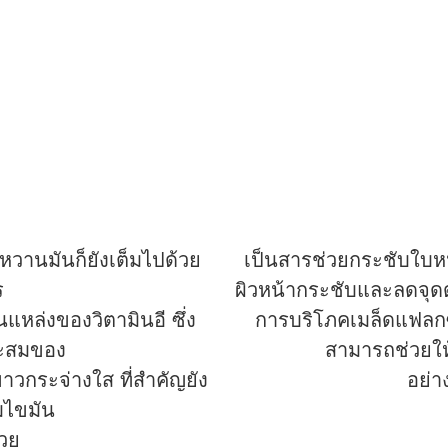
วานมันก็ยังเต็มไปด้วย
เป็นสารช่วยกระชับใบหน
ร
ผิวหน้ากระชับและลดจุดด
นแหล่งของวิตามินอี ซึ่ง
การบริโภคเมล็ดแฟลกซ
สะสมของ
สามารถช่วยให้
าวกระจ่างใส ที่สำคัญยัง
อย่า
มไขมัน
วย