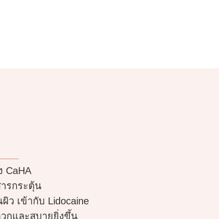
อง CaHA
สารกระตุ้น
ิว เข้ากับ Lidocaine
วกและสบายยิ่งขึ้น